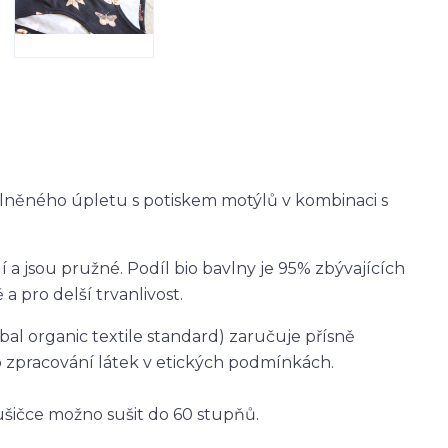
lněného úpletu s potiskem motýlů v kombinaci s
 a jsou pružné. Podíl bio bavlny je 95% zbývajících
a pro delší trvanlivost.
obal organic textile standard) zaručuje přísně
o zpracování látek v etických podmínkách.
šičce možno sušit do 60 stupňů.