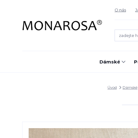
O nás
J
Dámské
P
Úvod
Dámské