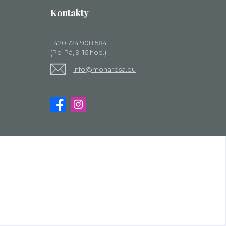
Kontakty
+420 724 908 584
(Po-Pá, 9-16 hod.)
info@monarosa.eu