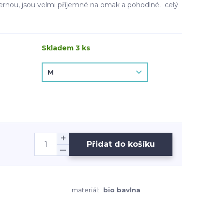
ernou, jsou velmi příjemné na omak a pohodlné.
celý
Skladem 3 ks
Přidat do košíku
materiál:
bio bavlna