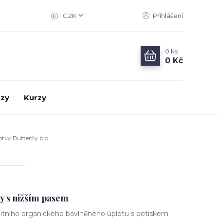
CZK
Přihlášení
0
ks
0 Kč
zy
Kurzy
tky Butterfly bio
y s nižším pasem
itního organického bavlněného úpletu s potiskem