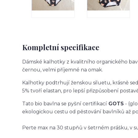
Kompletní specifikace
Dámské kalhotky z kvalitního organického bav
černou, velmi příjemné na omak.
Kalhotky podtrhují ženskou siluetu, krásně sedí
5% tvoří elastan, pro lepší přizpůsobení postavě 
Tato bio bavlna se pyšní certifikací
GOTS
- (gl
ekologickou cestu od pěstování bavlníků až p
Perte max na 30 stupňů v šetrném prášku, v su