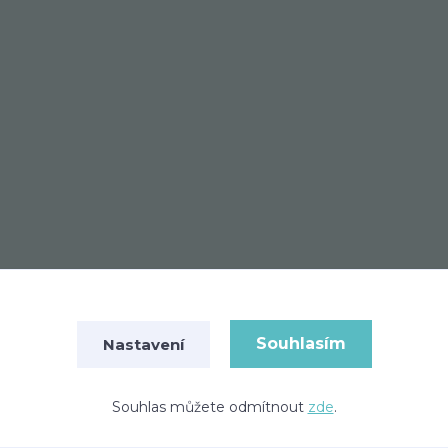
Souhlasím
Nastavení
© Copyright 2026 MONAROSA
Vytvořeno na
Eshop-rychle.cz
Souhlas můžete odmítnout
zde
.