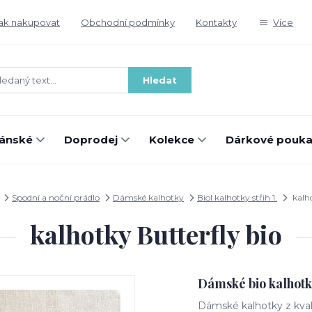
ak nakupovat
Obchodní podmínky
Kontakty
Více
Hledat
ánské
Doprodej
Kolekce
Dárkové pouka
Spodní a noční prádlo
Dámské kalhotky
Biol kalhotky střih 1.
kalho
kalhotky Butterfly bio
Dámské bio kalhotk
Dámské kalhotky z kval