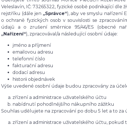
Veleslavín, IČ: 73265322, fyzické osobě podnikající d
rejstříku (dále jen
„Správce“
), aby ve smyslu nařízení
o ochraně fyzických osob v souvislosti se zpracová
údajů a o zrušení směrnice 95/46/ES (obecné nař
„Nařízení“
), zpracovával/a následující osobní údaje:
jméno a příjmení
emailovou adresu
telefonní číslo
fakturační adresu
dodací adresu
historii objednávek
Výše uvedené osobní údaje budou zpracovány za účel
zřízení a administrace uživatelského účtu
nabídnutí pohodlnějšího nákupního zážitku
Souhlas udělujete na zpracování po dobu 5 let a to za
zřízení a administrace uživatelského účtu, pokud