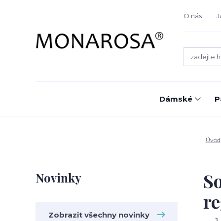
O nás
J
Dámské
P
Úvod
So
Novinky
re
Zobrazit všechny novinky