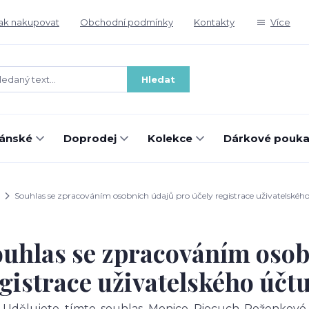
ak nakupovat
Obchodní podmínky
Kontakty
Více
Hledat
ánské
Doprodej
Kolekce
Dárkové pouka
Souhlas se zpracováním osobních údajů pro účely registrace uživatelskéh
uhlas se zpracováním osob
gistrace uživatelského účt
Udělujete tímto souhlas Monice Piecuch Roženkové s