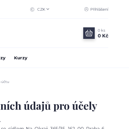
CZK
Přihlášení
0
ks
0 Kč
zy
Kurzy
o účtu
ních údajů pro účely
u
e sídlem Na Okraji 365/35, 162 00 Praha 6 -