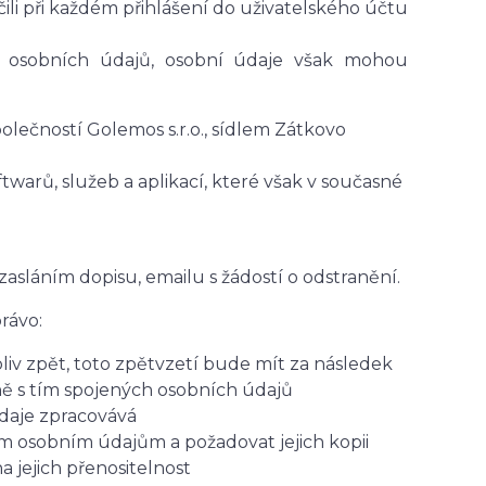
ili při každém přihlášení do uživatelského účtu
 osobních údajů, osobní údaje však mohou
lečností Golemos s.r.o., sídlem Zátkovo
warů, služeb a aplikací, které však v současné
 zasláním dopisu, emailu s žádostí o odstranění.
rávo:
iv zpět, toto zpětvzetí bude mít za následek
ně s tím spojených osobních údajů
údaje zpracovává
ým osobním údajům a požadovat jejich kopii
jejich přenositelnost