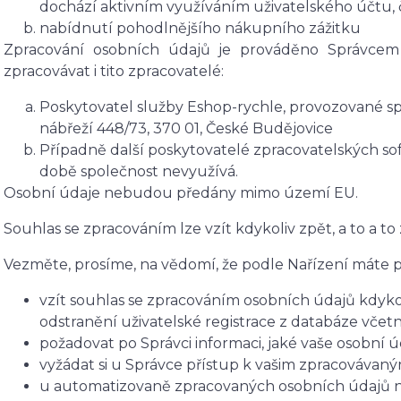
dochází aktivním využíváním uživatelského účtu, č
nabídnutí pohodlnějšího nákupního zážitku
Zpracování osobních údajů je prováděno Správcem
zpracovávat i tito zpracovatelé:
Poskytovatel služby Eshop-rychle, provozované spo
nábřeží 448/73, 370 01, České Budějovice
Případně další poskytovatelé zpracovatelských soft
době společnost nevyužívá.
Osobní údaje nebudou předány mimo území EU.
Souhlas se zpracováním lze vzít kdykoliv zpět, a to a to
Vezměte, prosíme, na vědomí, že podle Nařízení máte p
vzít souhlas se zpracováním osobních údajů kdykol
odstranění uživatelské registrace z databáze včet
požadovat po Správci informaci, jaké vaše osobní 
vyžádat si u Správce přístup k vašim zpracovávan
u automatizovaně zpracovaných osobních údajů na 